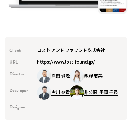
ロスト アンド ファウンド株式会社
Client
https://www.lost-found.jp/
URL
Director
真田 俊隆
飯野 恵美
Developer
古川 夕貴
非公開: 平岡 千尋
Designer