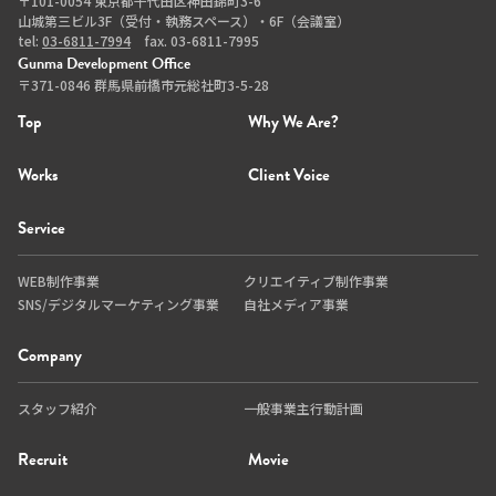
〒101-0054 東京都千代田区神田錦町3-6
山城第三ビル3F（受付・執務スペース）・6F（会議室）
tel:
03-6811-7994
fax. 03-6811-7995
Gunma Development Office
〒371-0846 群馬県前橋市元総社町3-5-28
Top
Why We Are?
Works
Client Voice
Service
WEB制作事業
クリエイティブ制作事業
SNS/デジタルマーケティング事業
自社メディア事業
Company
スタッフ紹介
一般事業主行動計画
Recruit
Movie